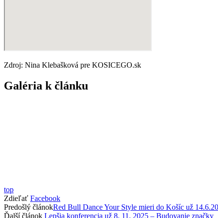
Zdroj: Nina Klebašková pre KOSICEGO.sk
Galéria k článku
top
Zdieľať
Facebook
Predošlý článok
Red Bull Dance Your Style mieri do Košíc už 14.6.2
Ďalší článok
Lepšia konferencia už 8. 11. 2025 – Budovanie značky