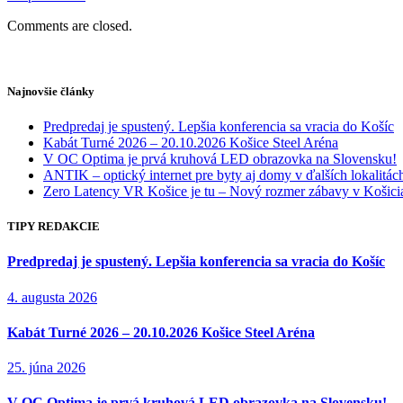
Comments are closed.
Najnovšie články
Predpredaj je spustený. Lepšia konferencia sa vracia do Košíc
Kabát Turné 2026 – 20.10.2026 Košice Steel Aréna
V OC Optima je prvá kruhová LED obrazovka na Slovensku!
ANTIK – optický internet pre byty aj domy v ďalších lokalitác
Zero Latency VR Košice je tu – Nový rozmer zábavy v Košici
TIPY REDAKCIE
Predpredaj je spustený. Lepšia konferencia sa vracia do Košíc
4. augusta 2026
Kabát Turné 2026 – 20.10.2026 Košice Steel Aréna
25. júna 2026
V OC Optima je prvá kruhová LED obrazovka na Slovensku!