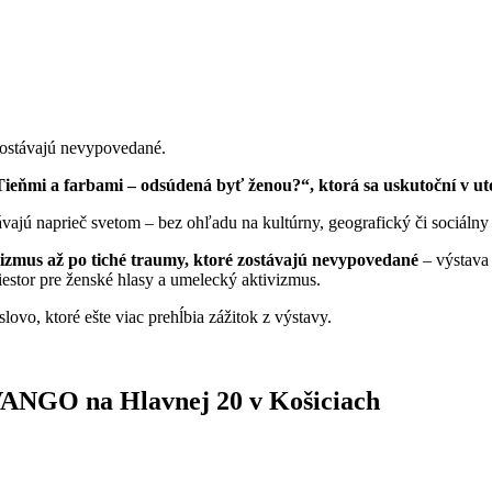
o ostávajú nevypovedané.
ieňmi a farbami – odsúdená byť ženou?“, ktorá sa uskutoční v uto
távajú naprieč svetom – bez ohľadu na kultúrny, geografický či sociálny
izmus až po tiché traumy, ktoré zostávajú nevypovedané
– výstava
iestor pre ženské hlasy a umelecký aktivizmus.
ovo, ktoré ešte viac prehĺbia zážitok z výstavy.
AVANGO na Hlavnej 20 v Košiciach