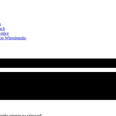
h
ach
Košice
kou Wheedstudio
emieňa umenie na výpoveď