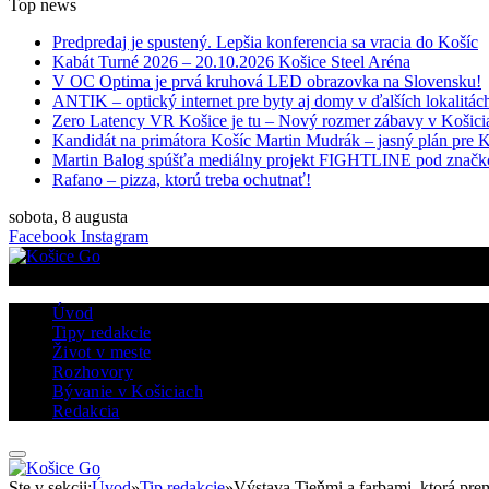
Top news
Predpredaj je spustený. Lepšia konferencia sa vracia do Košíc
Kabát Turné 2026 – 20.10.2026 Košice Steel Aréna
V OC Optima je prvá kruhová LED obrazovka na Slovensku!
ANTIK – optický internet pre byty aj domy v ďalších lokalitác
Zero Latency VR Košice je tu – Nový rozmer zábavy v Košici
Kandidát na primátora Košíc Martin Mudrák – jasný plán pre 
Martin Balog spúšťa mediálny projekt FIGHTLINE pod znač
Rafano – pizza, ktorú treba ochutnať!
sobota, 8 augusta
Facebook
Instagram
Úvod
Tipy redakcie
Život v meste
Rozhovory
Bývanie v Košiciach
Redakcia
Ste v sekcii:
Úvod
»
Tip redakcie
»
Výstava Tieňmi a farbami, ktorá pr