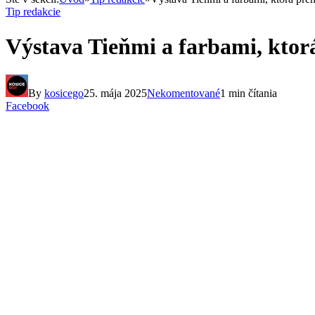
Tip redakcie
Výstava Tieňmi a farbami, kto
By
kosicego
25. mája 2025
Nekomentované
1 min čítania
Facebook