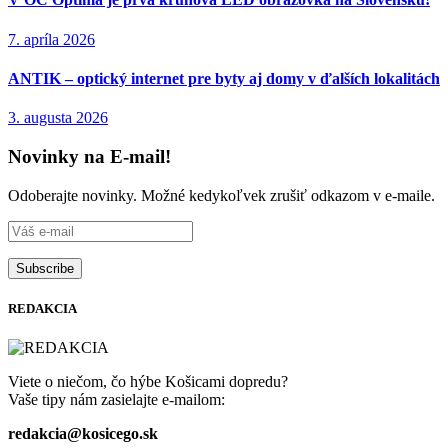
7. apríla 2026
ANTIK – optický internet pre byty aj domy v ďalších lokalitách
3. augusta 2026
Novinky na E-mail!
Odoberajte novinky. Možné kedykoľvek zrušiť odkazom v e-maile.
REDAKCIA
Viete o niečom, čo hýbe Košicami dopredu?
Vaše tipy nám zasielajte e-mailom:
redakcia@kosicego.sk