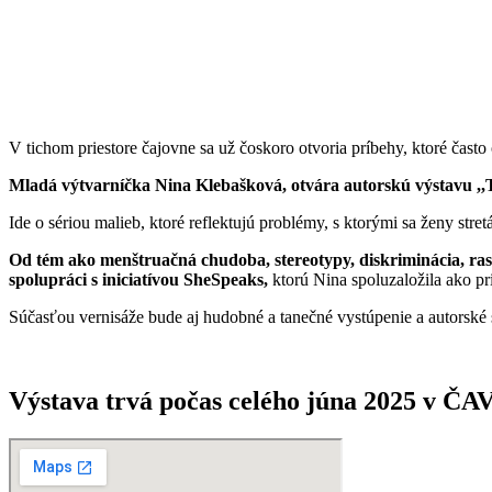
V tichom priestore čajovne sa už čoskoro otvoria príbehy, ktoré čast
Mladá výtvarníčka Nina Klebašková, otvára autorskú výstavu ,,T
Ide o sériou malieb, ktoré reflektujú problémy, s ktorými sa ženy stre
Od tém ako menštruačná chudoba, stereotypy, diskriminácia, ras
spolupráci s iniciatívou SheSpeaks,
ktorú Nina spoluzaložila ako pr
Súčasťou vernisáže bude aj hudobné a tanečné vystúpenie a autorské sl
Výstava trvá počas celého júna 2025 v Č