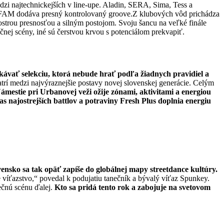
zi najtechnickejších v line-upe. Aladin, SERA, Sima, Tess a
G FAM dodáva presný kontrolovaný groove.Z klubových vôd prichádza
ostrou presnosťou a silným postojom. Svoju šancu na veľké finále
čnej scény, iné sú čerstvou krvou s potenciálom prekvapiť.
ávať selekciu, ktorá nebude hrať podľa žiadnych pravidiel a
rí medzi najvýraznejšie postavy novej slovenskej generácie. Celým
ámestie pri Urbanovej veži ožije zónami, aktivitami a energiou
s najostrejších battlov a potraviny Fresh Plus doplnia energiu
ovensko sa tak opäť zapíše do globálnej mapy streetdance kultúry.
e víťazstvo,“ povedal k podujatiu tanečník a bývalý víťaz Spunkey.
ečnú scénu ďalej.
Kto sa pridá tento rok a zabojuje na svetovom