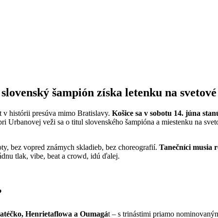
 slovenský šampión získa letenku na svetové
 v histórii presúva mimo Bratislavy.
Košice sa v sobotu 14. júna stan
ri Urbanovej veži sa o titul slovenského šampióna a miestenku na svet
ty, bez vopred známych skladieb, bez choreografií.
Tanečníci musia 
ádnu tlak, vibe, beat a crowd, idú ďalej.
?
– Matéčko, Henrietaflowa a Oumagá
t – s trinástimi priamo nominovaný