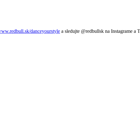
ww.redbull.sk/danceyourstyle
a sledujte @redbullsk na Instagrame a 