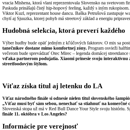
vracia Mishena, ktorá vlani reprezentovala Slovensko na svetovom fi
Paskuda prinášajú čistý hip-hopový feeling, každý s iným rukopis
Viktor Kuzl, reprezentant house dancu. Baška Petrušová zastupuje wa
chytí aj Sjuuzka, ktorej pohyb má streetový základ a energiu priprav
Hudobná selekcia, ktorá preverí každého
Výber hudby bude opäť jedným z kľúčových faktorov. O mix sa post
tanečníkov dostane mimo komfortnej zóny.
Program osvieži halfti
večerom bude sprevádzať Otec Mirec – legenda domácej streetdance s
vďaka partnerom podujatia. Xiaomi prinesie svoju interaktívnu zó
streetfoodovým štýlom.
Víťaz získa titul aj letenku do LA
Víťaz národného finále si odnesie nielen titul slovenského šampió
„Víťaz musí byť sám sebou, nenechať sa stiahnuť na komerčné ch
Slovenská stopa už má v Red Bull Dance Your Style svoju históriu.
finále 11. októbra v Los Angeles?
Informácie pre verejnosť