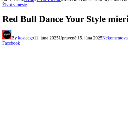
Život v meste
Red Bull Dance Your Style mieri
By
kosicego
11. júna 2025
Upravené:
15. júna 2025
Nekomentova
Facebook