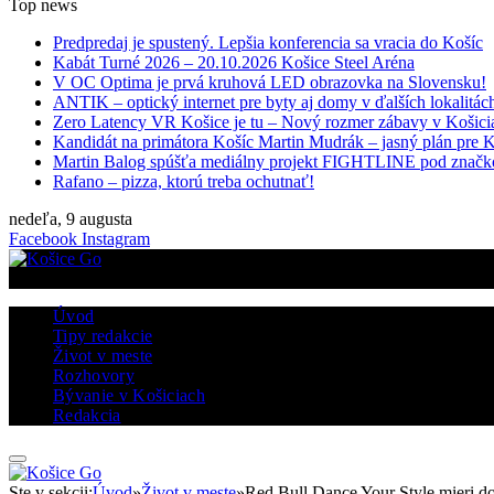
Top news
Predpredaj je spustený. Lepšia konferencia sa vracia do Košíc
Kabát Turné 2026 – 20.10.2026 Košice Steel Aréna
V OC Optima je prvá kruhová LED obrazovka na Slovensku!
ANTIK – optický internet pre byty aj domy v ďalších lokalitác
Zero Latency VR Košice je tu – Nový rozmer zábavy v Košici
Kandidát na primátora Košíc Martin Mudrák – jasný plán pre 
Martin Balog spúšťa mediálny projekt FIGHTLINE pod znač
Rafano – pizza, ktorú treba ochutnať!
nedeľa, 9 augusta
Facebook
Instagram
Úvod
Tipy redakcie
Život v meste
Rozhovory
Bývanie v Košiciach
Redakcia
Ste v sekcii:
Úvod
»
Život v meste
»
Red Bull Dance Your Style mieri d