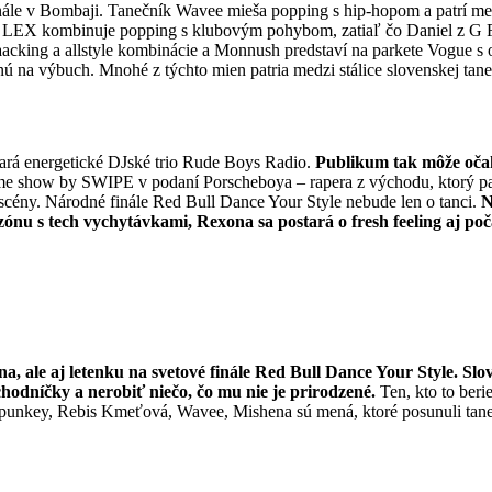
nále v Bombaji. Tanečník Wavee mieša popping s hip-hopom a patrí med
om. LEX kombinuje popping s klubovým pohybom, zatiaľ čo Daniel z 
acking a allstyle kombinácie a Monnush predstaví na parkete Vogue s 
enú na výbuch. Mnohé z týchto mien patria medzi stálice slovenskej tane
ará energetické DJské trio Rude Boys Radio.
Publikum tak môže očak
me show by SWIPE v podaní Porscheboya – rapera z východu, ktorý pat
cény. Národné finále Red Bull Dance Your Style nebude len o tanci.
N
nu s tech vychytávkami, Rexona sa postará o fresh feeling aj poča
na, ale aj letenku na svetové finále Red Bull Dance Your Style. Sl
odníčky a nerobiť niečo, čo mu nie je prirodzené.
Ten, kto to beri
 Spunkey, Rebis Kmeťová, Wavee, Mishena sú mená, ktoré posunuli tan