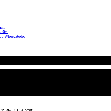
h
ach
Košice
kou Wheedstudio
o Košíc už 14.6.2025!