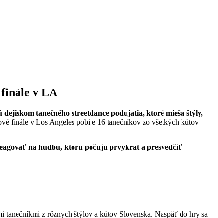
 finále v LA
ú dejiskom tanečného streetdance podujatia, ktoré mieša štýly,
ové finále v Los Angeles pobije 16 tanečníkov zo všetkých kútov
reagovať na hudbu, ktorú počujú prvýkrát a presvedčiť
mi tanečníkmi z rôznych štýlov a kútov Slovenska. Naspäť do hry sa