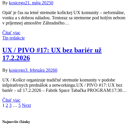
By
kosicego
21. mája 2025
0
Opäť je čas na letné stretnutie košickej UX komunity – neformálne,
vonku a s dobrou náladou. Tentoraz sa stretneme pod holým nebom
v príjemnej atmosfére Záhradného…
Čítať viac
Tip redakcie
UX / PIVO #17: UX bez bariér už
17.2.2026
By
kosicego
3. februára 2026
0
UX / Košice organizuje tradičné stretnutie komunity v podobe
inšpiratívnych prednášok a networkingu.UX / PIVO #17: UX bez
bariér – už 17.2.2026 – Fabrik Space Tabačka PROGRAM:17:30…
Čítať viac
1
2
3
…
5
Next
Najnovšie články