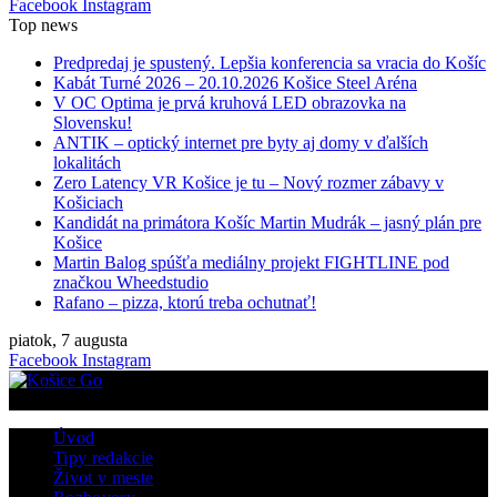
Facebook
Instagram
Top news
Predpredaj je spustený. Lepšia konferencia sa vracia do Košíc
Kabát Turné 2026 – 20.10.2026 Košice Steel Aréna
V OC Optima je prvá kruhová LED obrazovka na
Slovensku!
ANTIK – optický internet pre byty aj domy v ďalších
lokalitách
Zero Latency VR Košice je tu – Nový rozmer zábavy v
Košiciach
Kandidát na primátora Košíc Martin Mudrák – jasný plán pre
Košice
Martin Balog spúšťa mediálny projekt FIGHTLINE pod
značkou Wheedstudio
Rafano – pizza, ktorú treba ochutnať!
piatok, 7 augusta
Facebook
Instagram
Úvod
Tipy redakcie
Život v meste