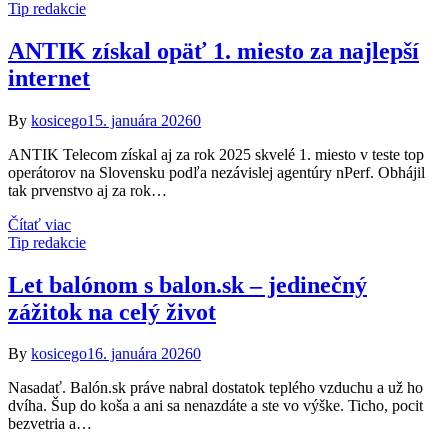
Tip redakcie
ANTIK získal opäť 1. miesto za najlepší
internet
By
kosicego
15. januára 2026
0
ANTIK Telecom získal aj za rok 2025 skvelé 1. miesto v teste top
operátorov na Slovensku podľa nezávislej agentúry nPerf. Obhájil
tak prvenstvo aj za rok…
Čítať viac
Tip redakcie
Let balónom s balon.sk – jedinečný
zážitok na celý život
By
kosicego
16. januára 2026
0
Nasadať. Balón.sk práve nabral dostatok teplého vzduchu a už ho
dvíha. Šup do koša a ani sa nenazdáte a ste vo výške. Ticho, pocit
bezvetria a…