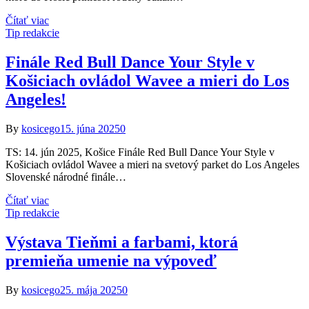
Čítať viac
Tip redakcie
Finále Red Bull Dance Your Style v
Košiciach ovládol Wavee a mieri do Los
Angeles!
By
kosicego
15. júna 2025
0
TS: 14. jún 2025, Košice Finále Red Bull Dance Your Style v
Košiciach ovládol Wavee a mieri na svetový parket do Los Angeles
Slovenské národné finále…
Čítať viac
Tip redakcie
Výstava Tieňmi a farbami, ktorá
premieňa umenie na výpoveď
By
kosicego
25. mája 2025
0