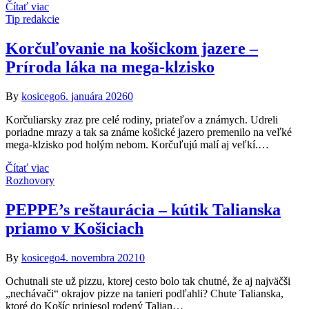
Čítať viac
Tip redakcie
Korčuľovanie na košickom jazere –
Príroda láka na mega-klzisko
By
kosicego
6. januára 2026
0
Korčuliarsky zraz pre celé rodiny, priateľov a známych. Udreli
poriadne mrazy a tak sa známe košické jazero premenilo na veľké
mega-klzisko pod holým nebom. Korčuľujú malí aj veľkí.…
Čítať viac
Rozhovory
PEPPE’s reštaurácia – kútik Talianska
priamo v Košiciach
By
kosicego
4. novembra 2021
0
Ochutnali ste už pizzu, ktorej cesto bolo tak chutné, že aj najväčši
„nechávači“ okrajov pizze na tanieri podľahli? Chute Talianska,
ktoré do Košíc priniesol rodený Talian…