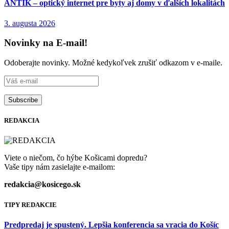
ANTIK – optický internet pre byty aj domy v ďalších lokalitách
3. augusta 2026
Novinky na E-mail!
Odoberajte novinky. Možné kedykoľvek zrušiť odkazom v e-maile.
REDAKCIA
Viete o niečom, čo hýbe Košicami dopredu?
Vaše tipy nám zasielajte e-mailom:
redakcia@kosicego.sk
TIPY REDAKCIE
Predpredaj je spustený. Lepšia konferencia sa vracia do Košíc