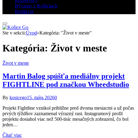
Rozhovory
Bývanie v Košiciach
Redakcia
Ste v sekcii:
Úvod
»
Kategória: "Život v meste"
Kategória:
Život v meste
Život v meste
Martin Balog spúšťa mediálny projekt
FIGHTLINE pod značkou Wheedstudio
By
kosicego
15. mája 2026
0
Projekt Fightline vznikol približne pred dvoma mesiacmi a už počas
prvých týždňov zaznamenal výrazný rast. Instagramový profil
projektu dosiahol viac než 500-tisíc mesačných zobrazení, čo bol
jeden…
Čítať viac