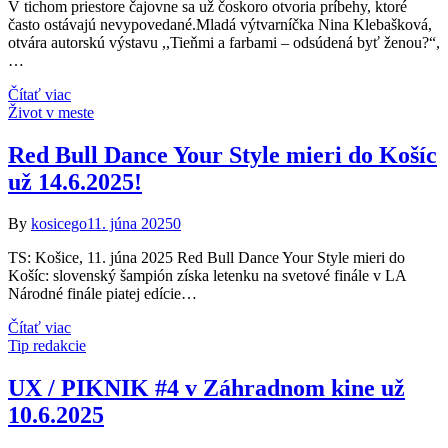
V tichom priestore čajovne sa už čoskoro otvoria príbehy, ktoré
často ostávajú nevypovedané.Mladá výtvarníčka Nina Klebašková,
otvára autorskú výstavu ,,Tieňmi a farbami – odsúdená byť ženou?“,
…
Čítať viac
Život v meste
Red Bull Dance Your Style mieri do Košíc
už 14.6.2025!
By
kosicego
11. júna 2025
0
TS: Košice, 11. júna 2025 Red Bull Dance Your Style mieri do
Košíc: slovenský šampión získa letenku na svetové finále v LA
Národné finále piatej edície…
Čítať viac
Tip redakcie
UX / PIKNIK #4 v Záhradnom kine už
10.6.2025