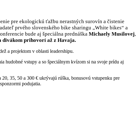
ešenie pre ekologickú ťažbu nerastných surovín a čistenie
ladateľ prvého slovenského bike sharingu „White bikes“ a
konferencie bude aj špeciálna prednáška
Michaely Musilovej
,
a divákom prihovorí až z Havaja.
ež a projektom v oblasti leadershipu.
nia hudobné vstupy a so špeciálnym kvízom si na svoje prídu aj
za 20, 35, 50 a 300 € ukrývajú rúška, bonusovú vstupenku pre
 sponzormi podujatia.