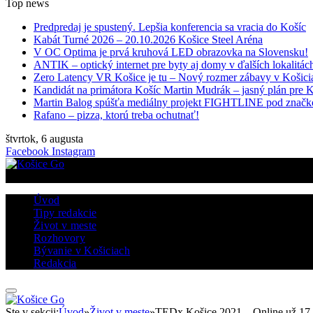
Top news
Predpredaj je spustený. Lepšia konferencia sa vracia do Košíc
Kabát Turné 2026 – 20.10.2026 Košice Steel Aréna
V OC Optima je prvá kruhová LED obrazovka na Slovensku!
ANTIK – optický internet pre byty aj domy v ďalších lokalitác
Zero Latency VR Košice je tu – Nový rozmer zábavy v Košici
Kandidát na primátora Košíc Martin Mudrák – jasný plán pre 
Martin Balog spúšťa mediálny projekt FIGHTLINE pod znač
Rafano – pizza, ktorú treba ochutnať!
štvrtok, 6 augusta
Facebook
Instagram
Úvod
Tipy redakcie
Život v meste
Rozhovory
Bývanie v Košiciach
Redakcia
Ste v sekcii:
Úvod
»
Život v meste
»
TEDx Košice 2021 – Online už 17.