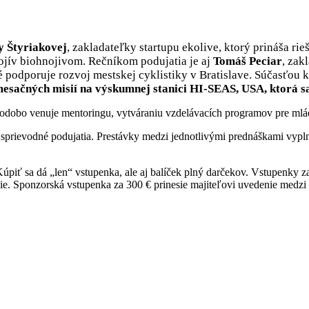
y Štyriakovej
, zakladateľky startupu ekolive, ktorý prináša ri
ojív biohnojivom. Rečníkom podujatia je aj
Tomáš Peciar
, zak
 podporuje rozvoj mestskej cyklistiky v Bratislave. Súčasťou 
esačných misií na výskumnej stanici HI-SEAS, USA, ktorá s
lhodobo venuje mentoringu, vytváraniu vzdelávacích programov pre mlád
j sprievodné podujatia. Prestávky medzi jednotlivými prednáškami vypl
Kúpiť sa dá „len“ vstupenka, ale aj balíček plný darčekov. Vstupenky 
ie. Sponzorská vstupenka za 300 € prinesie majiteľovi uvedenie medzi