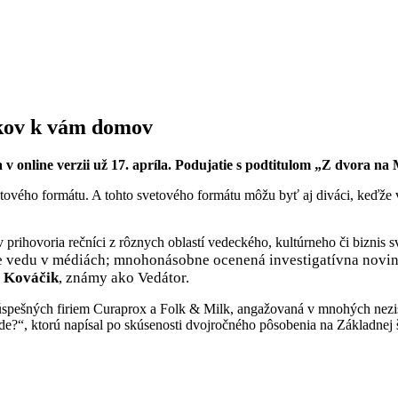
íkov k vám domov
v online verzii už 17. apríla. Podujatie s podtitulom „Z dvora n
ového formátu. A tohto svetového formátu môžu byť aj diváci, keďže v
rihovoria rečníci z rôznych oblastí vedeckého, kultúrneho či biznis s
 vedu v médiách; mnohonásobne ocenená investigatívna noviná
 Kováčik
, známy ako Vedátor.
 úspešných firiem Curaprox a Folk & Milk, angažovaná v mnohých nezi
kde?“, ktorú napísal po skúsenosti dvojročného pôsobenia na Základnej