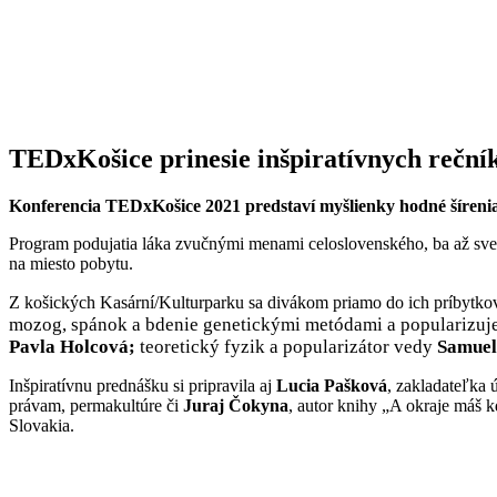
TEDxKošice prinesie inšpiratívnych rečn
Konferencia TEDxKošice 2021 predstaví myšlienky hodné šírenia 
Program podujatia láka zvučnými menami celoslovenského, ba až svet
na miesto pobytu.
Z košických Kasární/Kulturparku sa divákom priamo do ich príbytkov p
mozog, spánok a bdenie genetickými metódami a popularizuje
Pavla Holcová;
teoretický fyzik a popularizátor vedy
Samuel
Inšpiratívnu prednášku si pripravila aj
Lucia Pašková
, zakladateľka
právam, permakultúre či
Juraj Čokyna
, autor knihy „A okraje máš 
Slovakia.