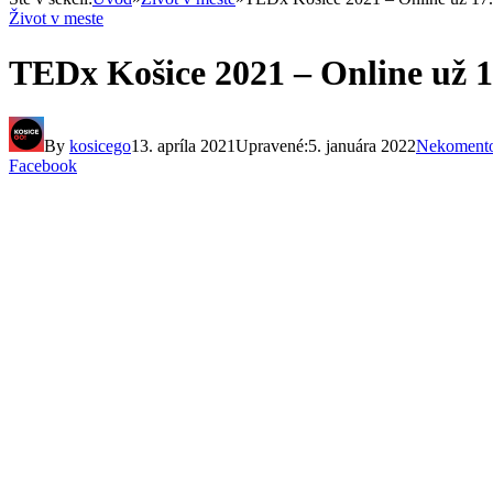
Život v meste
TEDx Košice 2021 – Online už 1
By
kosicego
13. apríla 2021
Upravené:
5. januára 2022
Nekoment
Facebook