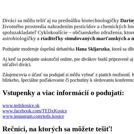
Diváci sa môžu tešiť aj na prednášku biotechnologičky
Darin
životného prostredia nahradením pesticídov a chemických hn
spoluzakladateľ Cyklokoalície – občianskeho združenia, ktoré
astrobiologičky a
riaditeľky simulovaných marťanských a m
Podujatie moderuje úspešná debatérka
Hana Skljarszka
, ktorá sa d
Aj keď sa podujatie uskutoční online, pre divákov budú pripravené a
súťaživí diváci.
Záujemcovia o účasť na podujatí si môžu vybrať z piatich možností. 
blízkeho, špeciálne poďakovanie či pochutiny k sledovaniu konferenc
Vstupenky a viac informácií o podujatí:
www.tedxkosice.sk
www.facebook.com/TEDxKosice
www.instagram.com/tedx.kosice
Rečníci, na ktorých sa môžete tešiť!