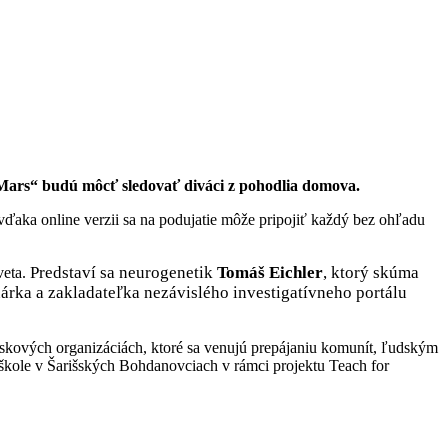
a Mars“ budú môcť sledovať diváci z pohodlia domova.
ďaka online verzii sa na podujatie môže pripojiť každý bez ohľadu
Predstaví sa neurogenetik
Tomáš Eichler
, ktorý skúma
veta.
rka a zakladateľka nezávislého investigatívneho portálu
skových organizáciách, ktoré sa venujú prepájaniu komunít, ľudským
 škole v Šarišských Bohdanovciach v rámci projektu Teach for