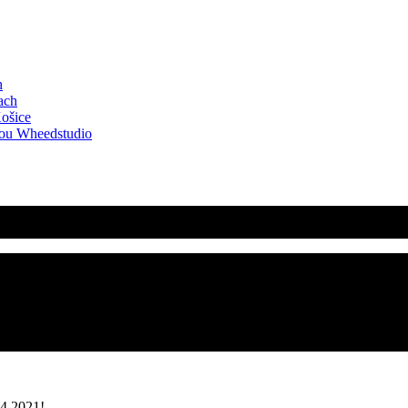
h
ach
Košice
kou Wheedstudio
4.2021!