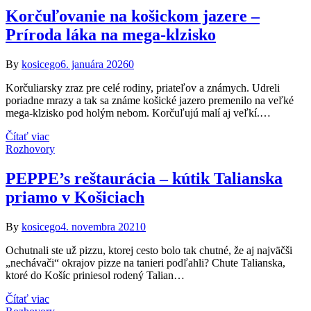
Korčuľovanie na košickom jazere –
Príroda láka na mega-klzisko
By
kosicego
6. januára 2026
0
Korčuliarsky zraz pre celé rodiny, priateľov a známych. Udreli
poriadne mrazy a tak sa známe košické jazero premenilo na veľké
mega-klzisko pod holým nebom. Korčuľujú malí aj veľkí.…
Čítať viac
Rozhovory
PEPPE’s reštaurácia – kútik Talianska
priamo v Košiciach
By
kosicego
4. novembra 2021
0
Ochutnali ste už pizzu, ktorej cesto bolo tak chutné, že aj najväčši
„nechávači“ okrajov pizze na tanieri podľahli? Chute Talianska,
ktoré do Košíc priniesol rodený Talian…
Čítať viac