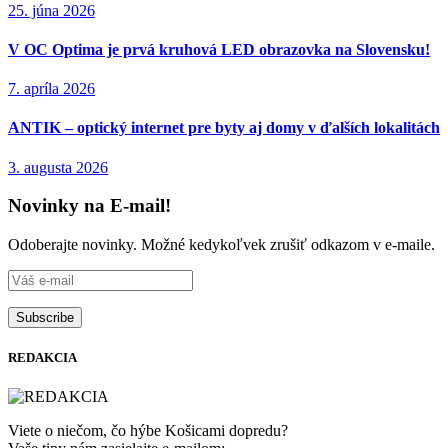
25. júna 2026
V OC Optima je prvá kruhová LED obrazovka na Slovensku!
7. apríla 2026
ANTIK – optický internet pre byty aj domy v ďalších lokalitách
3. augusta 2026
Novinky na E-mail!
Odoberajte novinky. Možné kedykoľvek zrušiť odkazom v e-maile.
REDAKCIA
Viete o niečom, čo hýbe Košicami dopredu?