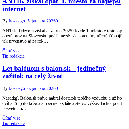
ANTIK získal opäť 1. miesto za najlepší
internet
By
kosicego
15. januára 2026
0
ANTIK Telecom získal aj za rok 2025 skvelé 1. miesto v teste top
operátorov na Slovensku podľa nezávislej agentúry nPerf. Obhájil
tak prvenstvo aj za rok…
Čítať viac
Tip redakcie
Let balónom s balon.sk – jedinečný
zážitok na celý život
By
kosicego
16. januára 2026
0
Nasadať. Balón.sk práve nabral dostatok teplého vzduchu a už ho
dvíha. Šup do koša a ani sa nenazdáte a ste vo výške. Ticho, pocit
bezvetria a…
Čítať viac
Tip redakcie