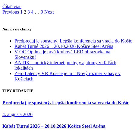
Čítať viac
Previous
1
2
3
4
…
9
Next
Najnovšie články
Predpredaj je spustený. Lepšia konferencia sa vracia do Košíc
Kabát Turné 2026 – 20.10.2026 Košice Steel Aréna
V OC Optima je prvá kruhová LED obrazovka na
Slovensku!
ANTIK – optický internet pre byty aj domy v ďalších
lokalitách
Zero Latency VR Košice je tu – Nový rozmer zábavy v
Košiciach
TIPY REDAKCIE
Predpredaj je spustený. Lepšia konferencia sa vracia do Košíc
4. augusta 2026
Kabát Turné 2026 – 20.10.2026 Košice Steel Aréna