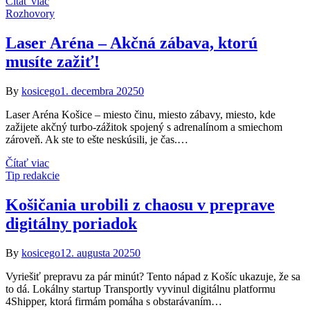
Čítať viac
Rozhovory
Laser Aréna – Akčná zábava, ktorú
musíte zažiť!
By
kosicego
1. decembra 2025
0
Laser Aréna Košice – miesto činu, miesto zábavy, miesto, kde
zažijete akčný turbo-zážitok spojený s adrenalínom a smiechom
zároveň. Ak ste to ešte neskúsili, je čas.…
Čítať viac
Tip redakcie
Košičania urobili z chaosu v preprave
digitálny poriadok
By
kosicego
12. augusta 2025
0
Vyriešiť prepravu za pár minút? Tento nápad z Košíc ukazuje, že sa
to dá. Lokálny startup Transportly vyvinul digitálnu platformu
4Shipper, ktorá firmám pomáha s obstarávaním…