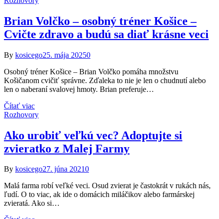
Rozhovory
Brian Volčko – osobný tréner Košice –
Cvičte zdravo a budú sa diať krásne veci
By
kosicego
25. mája 2025
0
Osobný tréner Košice – Brian Volčko pomáha množstvu
Košičanom cvičiť správne. Zďaleka to nie je len o chudnutí alebo
len o naberaní svalovej hmoty. Brian preferuje…
Čítať viac
Rozhovory
Ako urobiť veľkú vec? Adoptujte si
zvieratko z Malej Farmy
By
kosicego
27. júna 2021
0
Malá farma robí veľké veci. Osud zvierat je častokrát v rukách nás,
ľudí. O to viac, ak ide o domácich miláčikov alebo farmárskej
zvieratá. Ako si…