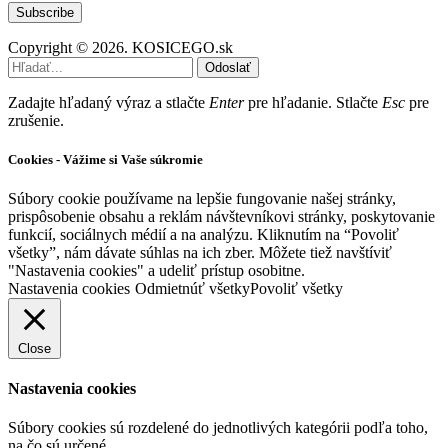
Copyright © 2026. KOSICEGO.sk
Odoslať
Zadajte hľadaný výraz a stlačte
Enter
pre hľadanie. Stlačte
Esc
pre
zrušenie.
Cookies - Vážime si Vaše súkromie
Súbory cookie používame na lepšie fungovanie našej stránky,
prispôsobenie obsahu a reklám návštevníkovi stránky, poskytovanie
funkcií, sociálnych médií a na analýzu. Kliknutím na “Povoliť
všetky”, nám dávate súhlas na ich zber. Môžete tiež navštíviť
"Nastavenia cookies" a udeliť prístup osobitne.
Nastavenia cookies
Odmietnúť všetky
Povoliť všetky
Close
Nastavenia cookies
Súbory cookies sú rozdelené do jednotlivých kategórii podľa toho,
na čo sú určené.