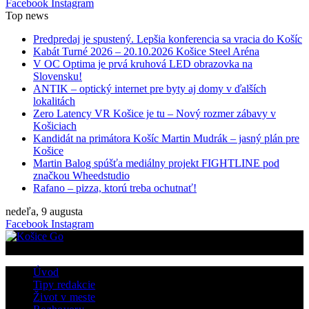
Facebook
Instagram
Top news
Predpredaj je spustený. Lepšia konferencia sa vracia do Košíc
Kabát Turné 2026 – 20.10.2026 Košice Steel Aréna
V OC Optima je prvá kruhová LED obrazovka na
Slovensku!
ANTIK – optický internet pre byty aj domy v ďalších
lokalitách
Zero Latency VR Košice je tu – Nový rozmer zábavy v
Košiciach
Kandidát na primátora Košíc Martin Mudrák – jasný plán pre
Košice
Martin Balog spúšťa mediálny projekt FIGHTLINE pod
značkou Wheedstudio
Rafano – pizza, ktorú treba ochutnať!
nedeľa, 9 augusta
Facebook
Instagram
Úvod
Tipy redakcie
Život v meste