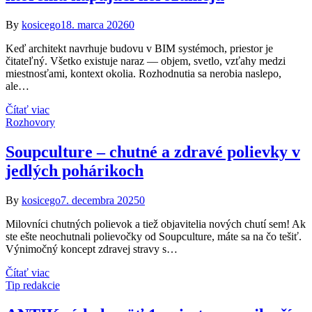
By
kosicego
18. marca 2026
0
Keď architekt navrhuje budovu v BIM systémoch, priestor je
čitateľný. Všetko existuje naraz — objem, svetlo, vzťahy medzi
miestnosťami, kontext okolia. Rozhodnutia sa nerobia naslepo,
ale…
Čítať viac
Rozhovory
Soupculture – chutné a zdravé polievky v
jedlých pohárikoch
By
kosicego
7. decembra 2025
0
Milovníci chutných polievok a tiež objavitelia nových chutí sem! Ak
ste ešte neochutnali polievočky od Soupculture, máte sa na čo tešiť.
Výnimočný koncept zdravej stravy s…
Čítať viac
Tip redakcie