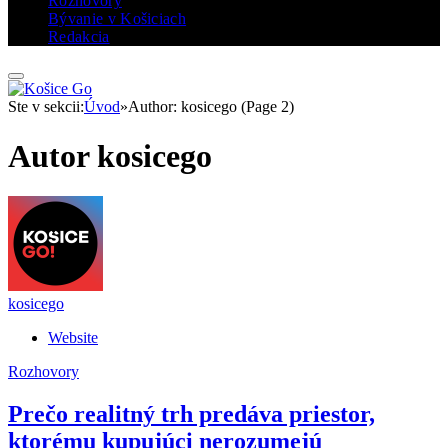
Rozhovory
Bývanie v Košiciach
Redakcia
Ste v sekcii:
Úvod
»
Author: kosicego (Page 2)
Autor
kosicego
kosicego
Website
Rozhovory
Prečo realitný trh predáva priestor,
ktorému kupujúci nerozumejú