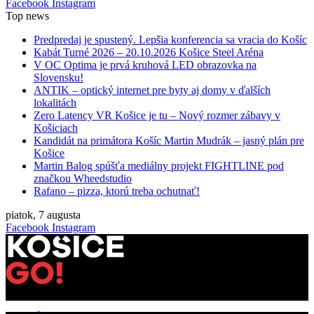
Facebook
Instagram
Top news
Predpredaj je spustený. Lepšia konferencia sa vracia do Košíc
Kabát Turné 2026 – 20.10.2026 Košice Steel Aréna
V OC Optima je prvá kruhová LED obrazovka na
Slovensku!
ANTIK – optický internet pre byty aj domy v ďalších
lokalitách
Zero Latency VR Košice je tu – Nový rozmer zábavy v
Košiciach
Kandidát na primátora Košíc Martin Mudrák – jasný plán pre
Košice
Martin Balog spúšťa mediálny projekt FIGHTLINE pod
značkou Wheedstudio
Rafano – pizza, ktorú treba ochutnať!
piatok, 7 augusta
Facebook
Instagram