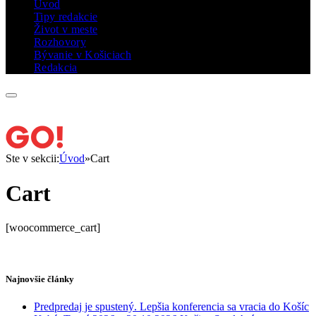
Úvod
Tipy redakcie
Život v meste
Rozhovory
Bývanie v Košiciach
Redakcia
Ste v sekcii:
Úvod
»
Cart
Cart
[woocommerce_cart]
Najnovšie články
Predpredaj je spustený. Lepšia konferencia sa vracia do Košíc