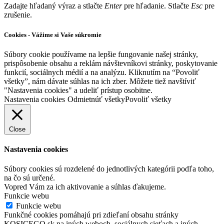
Zadajte hľadaný výraz a stlačte
Enter
pre hľadanie. Stlačte
Esc
pre
zrušenie.
Cookies - Vážime si Vaše súkromie
Súbory cookie používame na lepšie fungovanie našej stránky,
prispôsobenie obsahu a reklám návštevníkovi stránky, poskytovanie
funkcií, sociálnych médií a na analýzu. Kliknutím na “Povoliť
všetky”, nám dávate súhlas na ich zber. Môžete tiež navštíviť
"Nastavenia cookies" a udeliť prístup osobitne.
Nastavenia cookies
Odmietnúť všetky
Povoliť všetky
Close
Nastavenia cookies
Súbory cookies sú rozdelené do jednotlivých kategórii podľa toho,
na čo sú určené.
Vopred Vám za ich aktivovanie a súhlas ďakujeme.
Funkcie webu
Funkcie webu
Funkčné cookies pomáhajú pri zdieľaní obsahu stránky
KOSICEGO.sk na iných weboch, sociálnych sieťach a iných